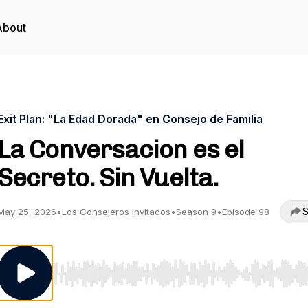
About
Exit Plan: "La Edad Dorada" en Consejo de Familia
La Conversacion es el
Secreto. Sin Vuelta.
S
May 25, 2026
•
Los Consejeros Invitados
•
Season 9
•
Episode 98
Use Left/Right to seek, Home/End to jump to start o