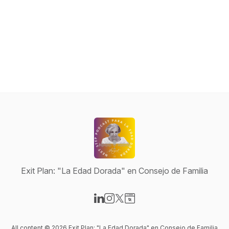
Exit Plan: "La Edad Dorada" en Consejo de Familia
Visit our LinkedIn page
Visit our Instagram page
Visit our X-com page
Visit our Website page
All content © 2026 Exit Plan: "La Edad Dorada" en Consejo de Familia