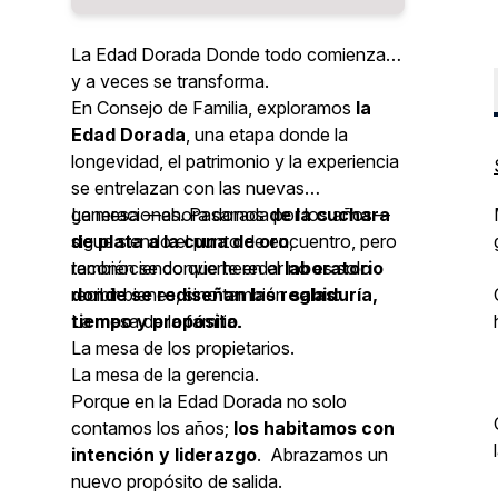
La Edad Dorada Donde todo comienza…
y a veces se transforma.
En
Consejo de Familia
, exploramos
la
Edad Dorada
, una etapa donde la
longevidad, el patrimonio y la experiencia
se entrelazan con las nuevas
generaciones. Pasamos
La mesa —ahora dorada por los años—
de la cuchara
de plata a la cuna de oro
sigue siendo el punto de encuentro, pero
,
reconociendo que heredar no es solo
también se convierte en el
laboratorio
recibir bienes, sino también
donde se rediseñan las reglas
sabiduría,
:
tiempo y propósito
La mesa de la familia.
.
La mesa de los propietarios.
La mesa de la gerencia.
Porque en la Edad Dorada no solo
contamos los años;
los habitamos con
intención y liderazgo
. Abrazamos un
nuevo propósito de salida.