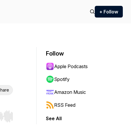
+ Follow
Follow
Apple Podcasts
Spotify
hare
Amazon Music
RSS Feed
See All
r end. Hold shift to jump forward or backward.