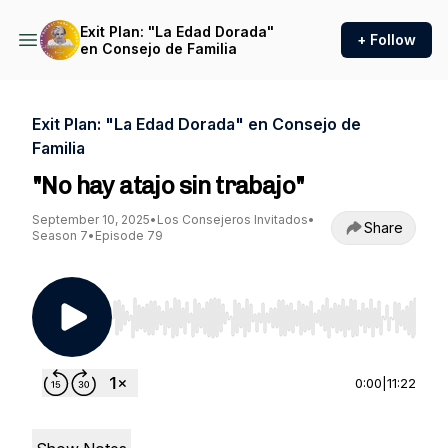
Exit Plan: "La Edad Dorada"
+ Follow
en Consejo de Familia
Exit Plan: "La Edad Dorada" en Consejo de
Familia
"No hay atajo sin trabajo"
September 10, 2025
•
Los Consejeros Invitados
•
Share
Season 7
•
Episode 79
Use Left/Right to seek, Home/End to jump to st
0:00
|
11:22