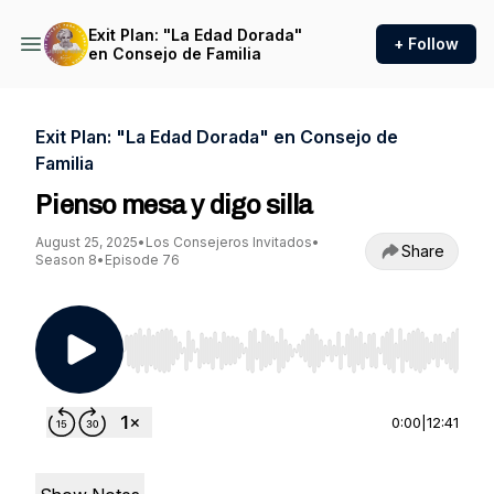
Exit Plan: "La Edad Dorada"
+ Follow
en Consejo de Familia
Exit Plan: "La Edad Dorada" en Consejo de
Familia
Pienso mesa y digo silla
August 25, 2025
•
Los Consejeros Invitados
•
Share
Season 8
•
Episode 76
Use Left/Right to seek, Home/End to jump to st
0:00
|
12:41