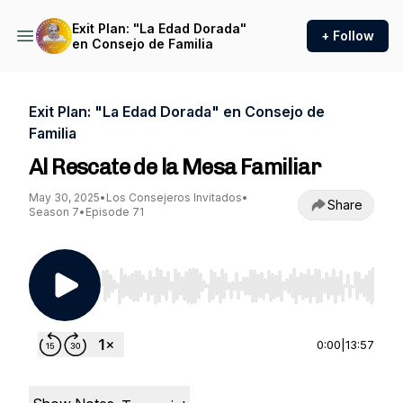
Exit Plan: "La Edad Dorada"
+ Follow
en Consejo de Familia
Exit Plan: "La Edad Dorada" en Consejo de
Familia
Al Rescate de la Mesa Familiar
May 30, 2025
•
Los Consejeros Invitados
•
Share
Season 7
•
Episode 71
Use Left/Right to seek, Home/End to jump to st
0:00
|
13:57