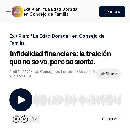
Exit Plan: "La Edad Dorada"
+ Follow
en Consejo de Familia
Exit Plan: "La Edad Dorada" en Consejo de
Familia
Infidelidad financiera: la traición
que no se ve, pero se siente.
April 11, 2025
•
Los Consejeros Invitados
•
Season 6
Share
•
Episode 69
Use Left/Right to seek, Home/End to jump to st
0:00
|
13:35