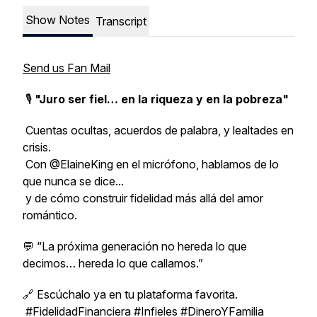
Show Notes
Transcript
Send us Fan Mail
🎙️
"Juro ser fiel… en la riqueza y en la pobreza"
Cuentas ocultas, acuerdos de palabra, y lealtades en
crisis.
Con @ElaineKing en el micrófono, hablamos de lo
que nunca se dice...
y de cómo construir fidelidad más allá del amor
romántico.
💬
“La próxima generación no hereda lo que
decimos… hereda lo que callamos.”
🔗 Escúchalo ya en tu plataforma favorita.
#FidelidadFinanciera #Infieles #DineroYFamilia